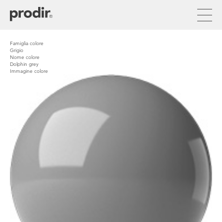
Salta
al
contenuto
principale
Famiglia colore
Grigio
Nome colore
Dolphin grey
Immagine colore