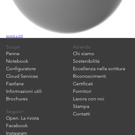
Iscriviti a X70
Scopri
Azienda
Penne
Chi siamo
Notebook
Sostenibilità
Configuratore
Eccellenza nella scrittura
Cloud Services
Riconoscimenti
Fastlane
Certificati
Informazioni utili
Fornitori
Brochures
Lavora con noi
Stampa
Seguici!
Contatti
Open. La rivista
Facebook
Instagram