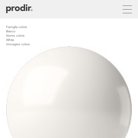
Salta
al
contenuto
principale
Famiglia colore
Bianco
Nome colore
White
Immagine colore