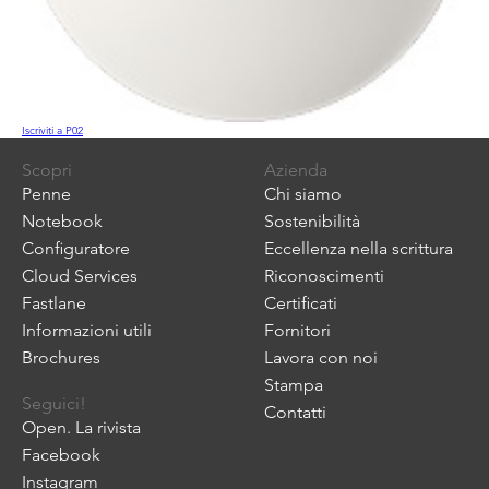
Iscriviti a P02
Scopri
Azienda
Penne
Chi siamo
Notebook
Sostenibilità
Configuratore
Eccellenza nella scrittura
Cloud Services
Riconoscimenti
Fastlane
Certificati
Informazioni utili
Fornitori
Brochures
Lavora con noi
Stampa
Seguici!
Contatti
Open. La rivista
Facebook
Instagram