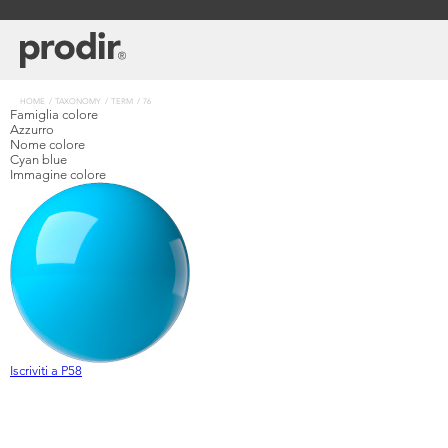
Salta
al
contenuto
principale
Briciole
HOME
TAXONOMY
TERM
76
Famiglia colore
di
Azzurro
pane
Nome colore
Cyan blue
Immagine colore
Iscriviti a P58
Scopri
Azienda