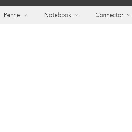
Main
navigation
Penne
Notebook
Connector
Seguici!
Newslette