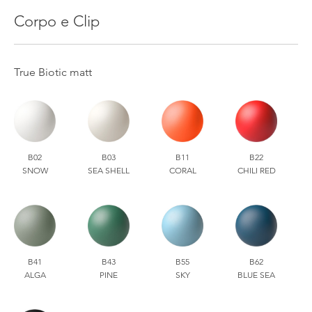
Corpo e Clip
True Biotic matt
B02
B03
B11
B22
SNOW
SEA SHELL
CORAL
CHILI RED
B41
B43
B55
B62
ALGA
PINE
SKY
BLUE SEA