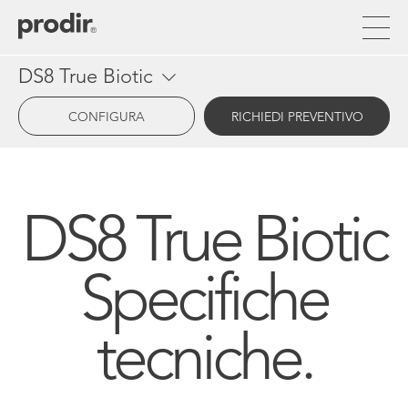
Salta
al
contenuto
principale
DS8 True Biotic
CONFIGURA
RICHIEDI PREVENTIVO
DS8 True Biotic
Specifiche
tecniche.