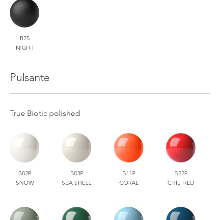
B75
NIGHT
Pulsante
True Biotic polished
B02P
B03P
B11P
B22P
SNOW
SEA SHELL
CORAL
CHILI RED