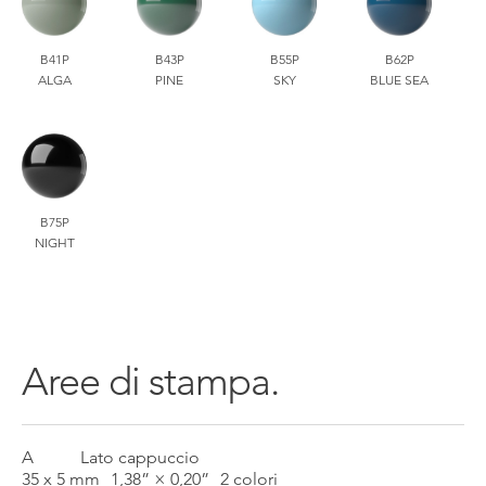
B41P
B43P
B55P
B62P
ALGA
PINE
SKY
BLUE SEA
B75P
NIGHT
Aree di stampa.
A
Lato cappuccio
35 x 5 mm
1,38” × 0,20”
2 colori