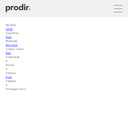
Skip
to
main
content
Modello
QS50
Superficie
Matt
Materiale
Recycled
Codice colore
M67
Sostenibile
0
Novità
0
Sistema
Push
Fastlane
0
Immagine front