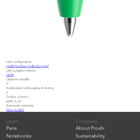
Link configuratore
/qs50/?surface=m&color=m67
Link a pagina interna
QS50
Opzione metallo
0
Evidenziato nella pagina di ricerca
0
Codice univoco
qs50_m_67
Eventuale etichetta
New model!
Learn
Company
Pens
About Prodir
Notebooks
Sustainability