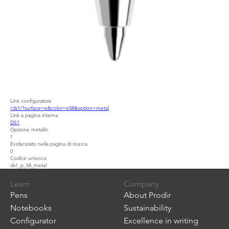
Link configuratore
/ds1/?surface=p&color=p58&option=metal
Link a pagina interna
DS1
Opzione metallo
1
Evidenziato nella pagina di ricerca
0
Codice univoco
ds1_p_58_metal
Learn
Company
Pens
About Prodir
Notebooks
Sustainability
Configurator
Excellence in writing