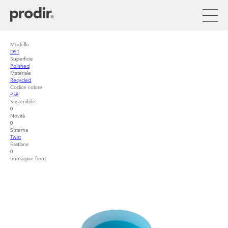
Skip
to
main
content
Modello
DS1
Superficie
Polished
Materiale
Recycled
Codice colore
P58
Sostenibile
0
Novità
0
Sistema
Twist
Fastlane
0
Immagine front