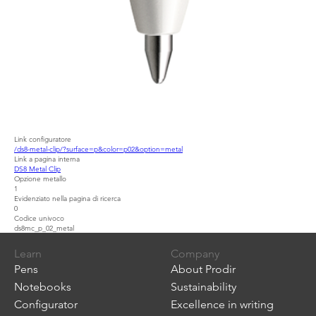
Link configuratore
/ds8-metal-clip/?surface=p&color=p02&option=metal
Link a pagina interna
DS8 Metal Clip
Opzione metallo
1
Evidenziato nella pagina di ricerca
0
Codice univoco
ds8mc_p_02_metal
Learn
Company
Pens
About Prodir
Notebooks
Sustainability
Configurator
Excellence in writing