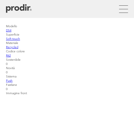
Skip
to
main
content
Modello
DS4
Superficie
Soft touch
Materiale
Recycled
Codice colore
R62
Sostenibile
0
Novità
0
Sistema
Push
Fastlane
0
Immagine front