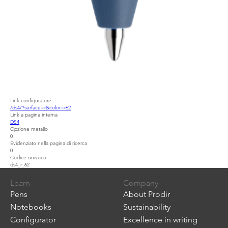
Link configuratore
/ds4/?surface=r&color=r62
Link a pagina interna
DS4
Opzione metallo
0
Evidenziato nella pagina di ricerca
0
Codice univoco
ds4_r_62
Learn
Company
Pens
About Prodir
Notebooks
Sustainability
Configurator
Excellence in writing