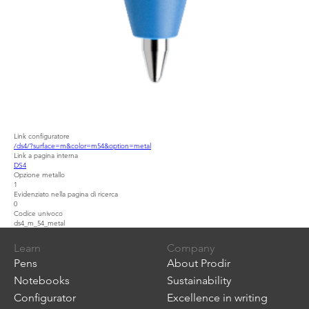
Link configuratore
/ds4/?surface=m&color=m54&option=metal
Link a pagina interna
DS4
Opzione metallo
1
Evidenziato nella pagina di ricerca
0
Codice univoco
ds4_m_54_metal
Learn
Company
Pens
About Prodir
Notebooks
Sustainability
Configurator
Excellence in writing