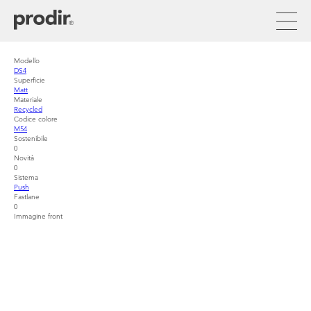
Skip
to
main
content
Modello
DS4
Superficie
Matt
Materiale
Recycled
Codice colore
M54
Sostenibile
0
Novità
0
Sistema
Push
Fastlane
0
Immagine front